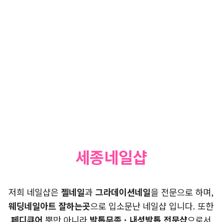
세종네일샵
저희 네일샵은
젤네일
과
그라데이션네일
을 전문으로 하며,
웨딩네일아트 잘하는곳
으로 입소문난 네일샵 입니다. 또한
페디큐어
뿐만 아니라
발톱무좀 · 내성발톱 전문샵
으로서